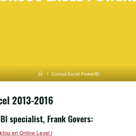
Home
Cursus Excel PowerBI
cel 2013-2016
BI specialist, Frank Govers:
top en Online Level I