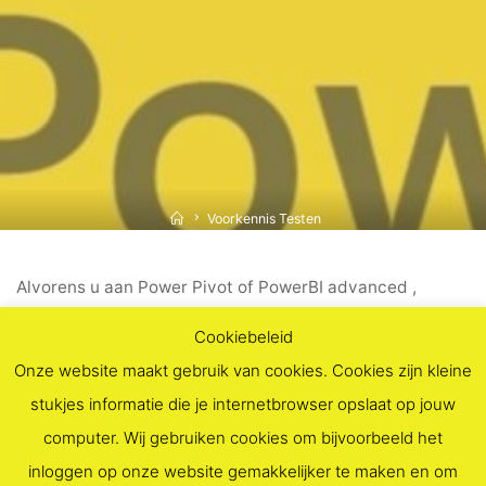
Home
Voorkennis Testen
Alvorens u aan Power Pivot of PowerBI advanced ,
begint, dient u eerst een soort voorkennis test te maken.
Cookiebeleid
U krijgt deze toegezonden, indien u zich inschrijft voor
Onze website maakt gebruik van cookies. Cookies zijn kleine
een Power BI, Excel of PowerBI advanced sessie
stukjes informatie die je internetbrowser opslaat op jouw
computer. Wij gebruiken cookies om bijvoorbeeld het
inloggen op onze website gemakkelijker te maken en om