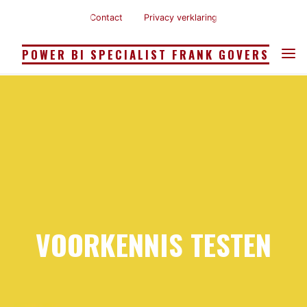
Ga
Contact
Privacy verklaring
naar
de
POWER BI SPECIALIST FRANK GOVERS
inhoud
VOORKENNIS TESTEN