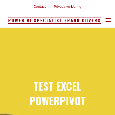
Ga
Contact
Privacy verklaring
naar
de
POWER BI SPECIALIST FRANK GOVERS
inhoud
TEST EXCEL
POWERPIVOT