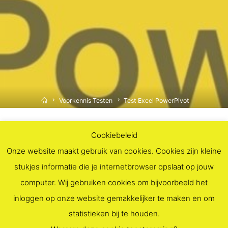
Home
Voorkennis Testen
Test Excel PowerPivot
U kunt eerst een test volgen om de voorkennis te testen
Cookiebeleid
om deel te nemen aan cursus Excel PowerPivot.
Onze website maakt gebruik van cookies. Cookies zijn kleine
stukjes informatie die je internetbrowser opslaat op jouw
Deze test wordt u toegezonden, als u zicht inschrijft
computer. Wij gebruiken cookies om bijvoorbeeld het
voor een PowerPivot Cursus
inloggen op onze website gemakkelijker te maken en om
statistieken bij te houden.